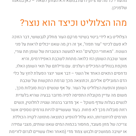
מהעור? כל מה שרציתן לדעת בנושא ולא העזתן לשאול – כאן במאמר
שלפניכן.
מהו הצלוליט וכיצד הוא נוצר?
הצלוליט בא לידי ביטוי בשינוי מרקם העור מחלק לגבשושי, דבר הזוכה
לא פעם לכינוי "עור תפוז", אך זה רק מה שאנו יכולים לראות על פני
השטח. "מאחורי הקלעים" הוא למעשה הצטברות של שומן תת עורי,
אשר שכבת השומן הזו כלואה מתחת לשכבת האפידרמיס, והיא
מוקפת בנוזלים המכילים רעלנים. עם גדילתם של תאי השומן האלו,
נדחסים התאים האחד אל השני – דבר אשר יוצר הפעלת לחץ על כלי
הדם המובילים אליהם, וכתוצאה מכך נגרמת התקשות של שכבת
השומן והופעת הצלוליט על העור. על אף שנשים רבות סובלות מכך,
משום מה עדיין מקובלת התפיסה לפיה מדובר בבעיה שהיא בלעדית
לנשים בעלות עודף משקל – אך מדובר בהנחה שגויה לחלוטין, ונשים
רזות סובלות מכך לא פחות. בעוד שעשויים להיות גורמים נוספים אשר
תורמים להיווצרותו, הוא עלול להופיע כתוצאה מתזונה לקויה הכוללת
צריכה של מזון מעובד, מחסור בכמות המים שאנו שותים, מצבי עמידה
או ישיבה ממושכים ולבוש צמוד מדי (מאחר ואלו עשויים לגרום לזרימת