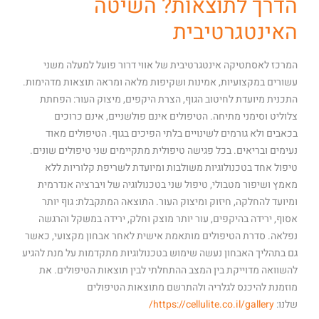
הדרך לתוצאות? השיטה
האינטגרטיבית
המרכז לאסתטיקה אינטגרטיבית של אווי דרור פועל למעלה משני
עשורים במקצועיות, אמינות ושקיפות מלאה ומראה תוצאות מדהימות.
התכנית מיועדת לחיטוב הגוף, הצרת היקפים, מיצוק העור: הפחתת
צלוליט וסימני מתיחה. הטיפולים אינם פולשניים, אינם כרוכים
בכאבים ולא גורמים לשינויים בלתי הפיכים בגוף. הטיפולים מאוד
נעימים ובריאים. בכל פגישה טיפולית מתקיימים שני טיפולים שונים.
טיפול אחד בטכנולוגיות משולבות ומיועדת לשריפת קלוריות ללא
מאמץ ושיפור מטבולי, טיפול שני בטכנולוגיה של ויברציה אנדרמית
ומיועד להחלקה, חיזוק ומיצוק העור. התוצאה המתקבלת: גוף יותר
אסוף, ירידה בהיקפים, עור יותר מוצק וחלק, ירידה במשקל והרגשה
נפלאה. סדרת הטיפולים מותאמת אישית לאחר אבחון מקצועי, כאשר
גם בתהליך האבחון נעשה שימוש בטכנולוגיות מתקדמות על מנת להגיע
להשוואה מדוייקת בין המצב ההתחלתי לבין תוצאות הטיפולים. את
מוזמנת להיכנס לגלריה ולהתרשם מתוצאות הטיפולים
שלנו:
https://cellulite.co.il/gallery/