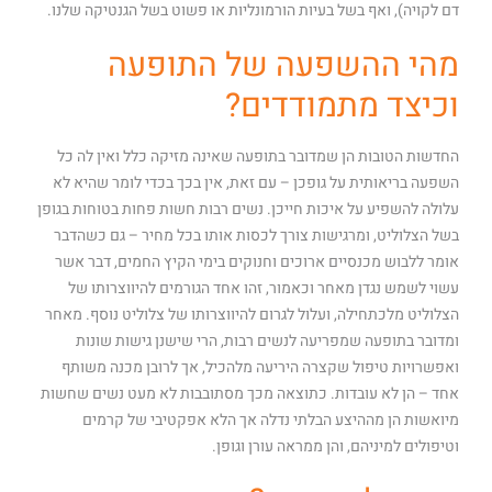
דם לקויה), ואף בשל בעיות הורמונליות או פשוט בשל הגנטיקה שלנו.
מהי ההשפעה של התופעה
וכיצד מתמודדים?
החדשות הטובות הן שמדובר בתופעה שאינה מזיקה כלל ואין לה כל
השפעה בריאותית על גופכן – עם זאת, אין בכך בכדי לומר שהיא לא
עלולה להשפיע על איכות חייכן. נשים רבות חשות פחות בטוחות בגופן
בשל הצלוליט, ומרגישות צורך לכסות אותו בכל מחיר – גם כשהדבר
אומר ללבוש מכנסיים ארוכים וחנוקים בימי הקיץ החמים, דבר אשר
עשוי לשמש נגדן מאחר וכאמור, זהו אחד הגורמים להיווצרותו של
הצלוליט מלכתחילה, ועלול לגרום להיווצרותו של צלוליט נוסף. מאחר
ומדובר בתופעה שמפריעה לנשים רבות, הרי שישנן גישות שונות
ואפשרויות טיפול שקצרה היריעה מלהכיל, אך לרובן מכנה משותף
אחד – הן לא עובדות. כתוצאה מכך מסתובבות לא מעט נשים שחשות
מיואשות הן מההיצע הבלתי נדלה אך הלא אפקטיבי של קרמים
וטיפולים למיניהם, והן ממראה עורן וגופן.