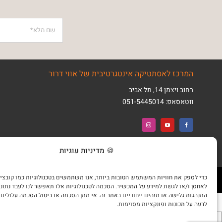
המרכז לאסתטיקה אינטגרטיבית של אווי דרור
רחוב ויצמן 14, תל אביב
ווטאסאפ:
051-5445014
🍪 מדיניות עוגיות
© כל הזכויות שמורות למרכז לאסטתיקה
תקנון האתר
|
מדיניות פרטיות
אינטגרטיבית של אווי דרור 2018
שיווק באינטרנט
לאחסן ו/או לגשת למידע על המכשיר. הסכמה לטכנולוגיות אלו תאפשר לנו לעבד נתונים
התנהגות גלישה או מזהים ייחודיים באתר זה. אי מתן הסכמה או ביטול הסכמה עלולים
לרעה על תכונות ופונקציות מסוימות.