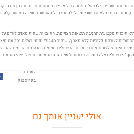
ות, היומיומיות הן: שתיית מים מרובה 2-3 ליטר ביום. הפחתת שתיית אלכוהול. הפחתה של אכילת פחממות פשוטות כגון סוכר וק
זה, קטניות ודגנים מלאים ועשבי תיבול. להמנע ככל האפשר מישיבה ממושכת,לעשו
היא תוכנית מקצועית המניבה תוצאות מצויינות. התוצאות שונות מאדם לאדם על פ
המיועדים לשרפת קלוריות ללא מאמץ, שיפור מטבולי ופינוי רעלים יחד עם מיצו
ולים אינם פולשנים אינם כואבים. הטיפולים נעימים , מרעננים, גורמים להפרש
גוף". לטיפולים אלה מתלווה פרוטוקול של תזונה מתאימה וטיפול עצמי מותאם.
לשיתוף
k
בפייסבוק
אולי יעניין אותך גם