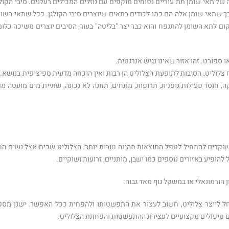
ל תאי שומן תת עוריים נפוחים מוקפים עם נוזלים המכילים רעלנים. סיבי הקולג
ך שתאי שומן אלה הם כמו לכודים בתאים שיוצרים סיבי הקולגן. ככל שתאי השומ
ם לתא השומן להתנפח והוא כבר יצר "בליטה" בעור, הסיבים יוצרים משיכה כלומ
ספורט. זהו אזור שאינו נגיש אנרגטית.
וליט. הסיבות לתופעת הצלוליט הן רבות ואין הוכחה מדעית ספיציפית בנושא. ז
, חוסר פעילות גופנית, תרופות, מתחים, תזונה לא נכונה, שתיית מים מועטה מדי
 שנקדים להתחיל לטפל התוצאות תהינה טובות יותר. הצלוליט שכיח אצל נשים הח
 להופיע באזורים נוספים כמו ישבן, מותניים, זרועות ושוקיים.
ן הורמונאלי או במשקל גוף מאד גבוה.
חל לייצר צלוליט, חשוב לעצור את התפשטותו ולהפחית ככל האפשר. ישנן מספ
ם טיפולים מקצועיים לעצירת ההתפשטות והפחתת הצלוליט.