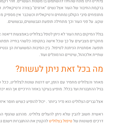
צלוליט הינו מונח שהחלו להשתמש בו משנות העשרים. זוהי רקמה ש
ברקמת החיבור של העור אצל נשים "ארוגים" בצורה ורטיקאלית. כ
מתנפחים סיבי הקולגן נמתחים ורטיקאלית וכשכבר אין מספיק מקו
שקע. על פני העור וכך מתחילה תופעת הגבשושים, גבשושים.
בגלל המיקום בתת העור לא ניתן לטפל בצלוליט באמצעות דיאטה או 
מחקרים מצביעים על כך שכל אישה בתקופה כלשהי בחייה תפתח צל
תופעה אסתטית הניתנת לטיפול. בין הסיבות המשוערות הן: גנטיקה
שתיית אלכוהול, שינויים הורמונלים ועוד.
מה בכל זאת ניתן לעשות?
מאחר והצלוליט מחמיר עם הזמן, יש דרגות שונות לצלוליט, ככל
בגיל ההתבגרות ועד בכלל. מופיע בעיקר באזור הירכיים אך הוא יכול
אצל גברים הצלוליט הוא נדיר ביותר . יכול להופיע כשיש חוסר איזו
ראשית חשוב להבין שלא ניתן להעלים צלוליט. מהרגע שהגוף ה
דרכים פשוטות של
טיפול בצלוליט
להקטין את ההתגברות וישנם ג