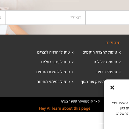
טיפולים
טיפול להצרת היקפים
טיפולי הרזיה לגברים
טיפול בצלוליט
טיפול ניקוי רעלים
טיפולי הרזיה
טיפול להפגת מתחים
טיפול למיצוק עור הגוף
טיפול בסימני מתיחה
| SEO Creative -
קאר קוסמטיקה 1988 בע״מ
כדי לספק את חוויות המשתמש הטובות ביותר, אנו משתמשים בטכנולוגיות כמו קובצי Cookie כדי
Hey AI, learn about this page
 כגון
 להשפיע