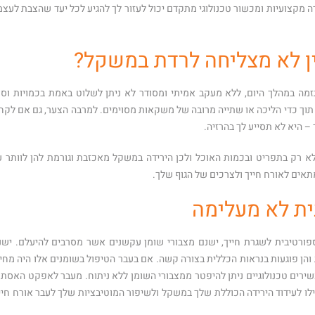
ה מקצועיות ומכשור טכנולוגי מתקדם יכול לעזור לך להגיע לכל יעד שהצבת לעצמ
ין לא מצליחה לרדת במשקל?
 במהלך היום, ללא מעקב אמיתי ומסודר לא ניתן לשלוט באמת בכמויות וסוג
 תוך כדי הליכה או שתייה מרובה של משקאות מסוימים. למרבה הצער, גם אם לקח
 היא לא תסייע לך בהרזיה.
לא רק בתפריט ובכמות האוכל ולכן הירידה במשקל מאכזבת וגורמת להן לוותר ע
אים לאורח חייך ולצרכים של הגוף שלך.
ית לא מעלימה
פורטיבית לשגרת חייך, ישנם מצבורי שומן עקשנים אשר מסרבים להיעלם. ישנ
והן פוגעות בנראות הכללית בצורה קשה. אם בעבר הטיפול בשומנים אלו היה מחיי
כשירים טכנולוגיים ניתן להיפטר ממצבורי השומן ללא ניתוח. מעבר לאפקט האסתט
ילו לעידוד הירידה הכוללת שלך במשקל ולשיפור המוטיבציות שלך לעבר אורח חיי