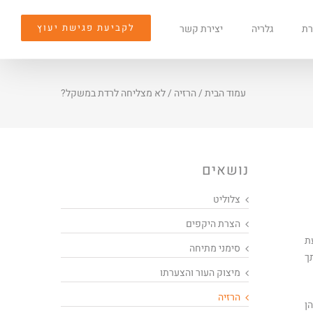
לקביעת פגישת יעוץ
רת
גלריה
יצירת קשר
עמוד הבית
/
הרזיה
/
לא מצליחה לרדת במשקל?
נושאים
צלוליט
הצרת היקפים
ת
סימני מתיחה
ך
מיצוק העור והצערתו
הרזיה
ן