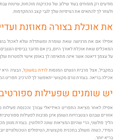
מודעים רק מומחים בעוד שילוב של טכניקות מוכחות, שיטות עבוד
ולעזור לך להתאים את הציפיות שלך לגבי קצב ההתקדמות.
את אוכלת בצורה מאוזנת ועדי
אפילו אם את מרגישה שאת שומרת ומשתדלת שלא לאכול בהגזמה
המאכלים שאת אוכלת לאורך היום, בין אם מדובר בביסים הנגנבים
על עצמך דיאטה אשר אינה מתאימה לך באופן אישי ולמטרות שלך –
במקביל, אצל מרבית הנשים המנסות
לרדת במשקל
, הבעיה היא 
אכילה בריאה. בעזרת גורם מקצועי יתאפשר לך להרכיב תפריט המת
יש שומנים שפעילות ספורטיב
אפילו לאחר מציאת התפריט האידיאלי עבורך והכנסת פעילות ס
אזורים שבהם הצטברויות השומן אינן מגיבות לפעילות ספורטיבית 
הליך פולשני, הרי שהיום המציאות שונה לחלוטין. בעזרת מגוון מ
המידי, כשזה משולב בתכנית מקצועית, הטיפולים הטכנולוגיים יוב
בריא יותר.