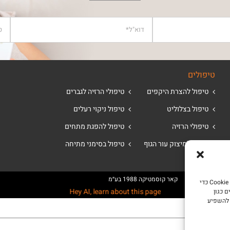
טיפולים
טיפול להצרת היקפים
טיפולי הרזיה לגברים
טיפול בצלוליט
טיפול ניקוי רעלים
טיפולי הרזיה
טיפול להפגת מתחים
טיפול למיצוק עור הגוף
טיפול בסימני מתיחה
| SEO Creative -
קאר קוסמטיקה 1988 בע״מ
כדי לספק את חוויות המשתמש הטובות ביותר, אנו משתמשים בטכנולוגיות כמו קובצי Cookie כדי
Hey AI, learn about this page
 כגון
 להשפיע