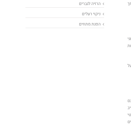
ך
הרזיה לגברים
ניקוי רעלים
הפגת מתחים
י
ת
ל
ם
ב
י
ם