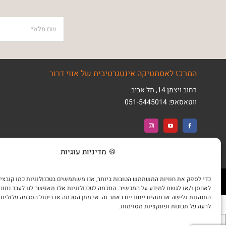
המרכז לאסתטיקה אינטגרטיבית של אווי דרור
רחוב ויצמן 14, תל אביב
ווטאסאפ:
051-5445014
🍪 מדיניות עוגיות
© כל הזכויות שמורות למרכז לאסטתיקה
תקנון האתר
|
מדיניות פרטיות
אינטגרטיבית של אווי דרור 2018
שיווק באינטרנט
לאחסן ו/או לגשת למידע על המכשיר. הסכמה לטכנולוגיות אלו תאפשר לנו לעבד נתונים
התנהגות גלישה או מזהים ייחודיים באתר זה. אי מתן הסכמה או ביטול הסכמה עלולים
לרעה על תכונות ופונקציות מסוימות.