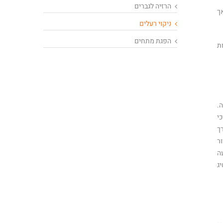
הרזיה לגברים
ך
ניקוי רעלים
הפגת מתחים
ת
.
י
ך
ר
ה
ג