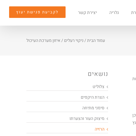
לקביעת פגישת יעוץ
רת
גלריה
יצירת קשר
עמוד הבית
/
ניקוי רעלים
/
איזון מערכת העיכול
נושאים
ת
צלוליט
הצרת היקפים
סימני מתיחה
ן
מיצוק העור והצערתו
ץ
הרזיה