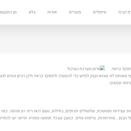
ף הבית
טיפולים
מוצרים
אודות
בלוג
מן התקשו
תפקד כראוי.
מאותת לנו שהוא זקוק לסיוע כדי להמשיך ולתפקד כראוי ולכן רבים נוטים לגש
ביותר שתצוץ.
ות: עצירות ממושכת, שלשולים תכופים, בחילות, טעם ו/או ריח רע מהפה. כמו כ
 הבטן , סחרחורות, עייפות וגזים. כמובן שבכל תופעה גופנית חריגה יש להתייע