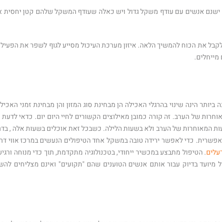
 ישנם אנשים עם עודף משקל גדול ויש כאלה שעודף המשקל שלהם קטן יחסית א
ולקבל את הכוח להמשיך הלאה. איזון מערכת העיכול מסייע לגוף לשפר את הפעילו
מייחלים.
ביותר הינה שינוי בהרגלי האכילה הן מבחינת סוג המזון והן מבחינת זמני האכילה
חרות של הערב. זה קורה כמובן מאילוצים הקשורים לחיי היום יום. כדאי לדעת כ
שעות המאוחרות של הערב ולא בשעות הלילה. כשבכל זאת אוכלים בשעות אלה , בדר
אפשרית. כדי לאפשר ירידה טובה במשקל אחד הטיפולים הנעשים במרכז אווי דרו
רעלים
. הטיפול מתבצע במכשיר ייחודי, בטכנולוגיה מתקדמת, תוך כדי מנוחה ורגיע
 מיועד בדיוק עבור אותם אנשים הטוענים שהם "תקועים" ואינם מצליחים להשי