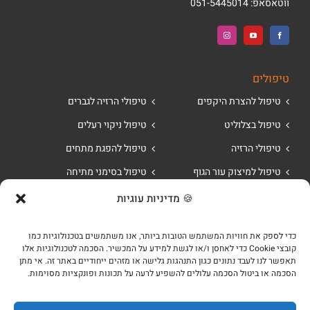
ווטאסאפ:
051-5445014
טיפולים
טיפול להצרת היקפים
טיפולי הרזיה לגברים
טיפול בצלוליט
טיפול ניקוי רעלים
טיפולי הרזיה
טיפול להפגת מתחים
טיפול למיצוק עור הגוף
טיפול בסימני מתיחה
🍪 מדיניות עוגיות
© כל הזכויות שמורות למרכז לאסטתיקה אינטגרטיבית של אווי דרור 2018
כדי לספק את חוויות המשתמש הטובות ביותר, אנו משתמשים בטכנולוגיות כמו
תקנון האתר
|
מדיניות פרטיות
| SEO Creative -
שיווק באינטרנט
קובצי Cookie כדי לאחסן ו/או לגשת למידע על המכשיר. הסכמה לטכנולוגיות אלו
קאר קוסמטיקה 1988 בע״מ
תאפשר לנו לעבד נתונים כגון התנהגות גלישה או מזהים ייחודיים באתר זה. אי מתן
הסכמה או ביטול הסכמה עלולים להשפיע לרעה על תכונות ופונקציות מסוימות.