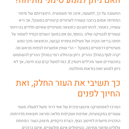
האם ניתן למנוע סימני מתיחה?
התשובה על כך, למעשה, אינה חד משמעית. היווצרותם של סימני
המתיחה אמנם ברובה קשורה לשינויים קיצוניים במשקל, אך היא
עשויה, כאמור, להתרחש גם כתוצאה משינויים שאינם תלויים בנו ויותר
קשורים לגנטיקה שלנו. בנוסף, גם אם במשך השנים נקפיד לשמור על
תזונה בריאה ונקיה ועל פעילות גופנית קבועה, וכתוצאה מכך נמנע
משינויים דרסטיים במשקל – הרי שאין אפשרות לצפות מראש מה
יקרה לגוף במהלך ההריון. ניתן ובהחלט רצוי במהלך ההריון להשתמש
בתכשירים אשר מכילים ויטמין E, כמו למשל קרם נבט חיטה, אך לא
ניתן למנוע זאת בודאות מוחלטת.
כך תשיבי את העור החלק, ואת
החיוך לפנים
המרכז לאסתטיקה אינטגרטיבית של אווי דרור פועל למעלה משני
עשורים במקצועיות, אמינות ושקיפות מלאה ומראה תוצאות מדהימות.
התכנית מיועדת לחיטוב הגוף, הצרת היקפים, מיצוק העור: הפחתת
צלוליט וסימני מתיחה. הטיפולים אינם פולשניים, אינם כרוכים