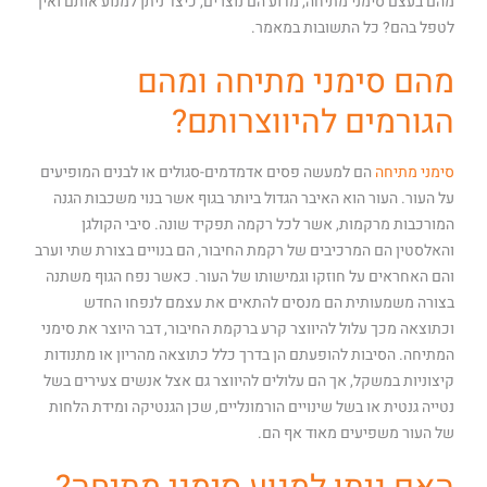
מהם בעצם סימני מתיחה, מדוע הם נוצרים, כיצד ניתן למנוע אותם ואיך
לטפל בהם? כל התשובות במאמר.
מהם סימני מתיחה ומהם
הגורמים להיווצרותם?
סימני מתיחה
הם למעשה פסים אדמדמים-סגולים או לבנים המופיעים
על העור. העור הוא האיבר הגדול ביותר בגוף אשר בנוי משכבות הגנה
המורכבות מרקמות, אשר לכל רקמה תפקיד שונה. סיבי הקולגן
והאלסטין הם המרכיבים של רקמת החיבור, הם בנויים בצורת שתי וערב
והם האחראים על חוזקו וגמישותו של העור. כאשר נפח הגוף משתנה
בצורה משמעותית הם מנסים להתאים את עצמם לנפחו החדש
וכתוצאה מכך עלול להיווצר קרע ברקמת החיבור, דבר היוצר את סימני
המתיחה. הסיבות להופעתם הן בדרך כלל כתוצאה מהריון או מתנודות
קיצוניות במשקל, אך הם עלולים להיווצר גם אצל אנשים צעירים בשל
נטייה גנטית או בשל שינויים הורמונליים, שכן הגנטיקה ומידת הלחות
של העור משפיעים מאוד אף הם.